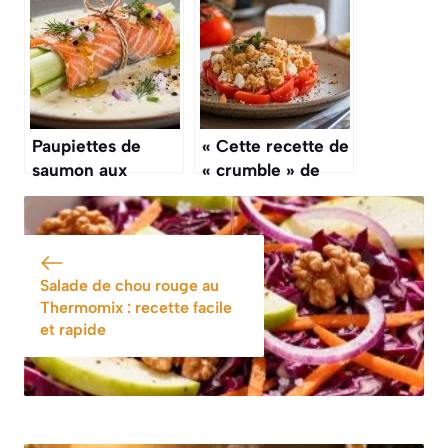
délicieuse
Paupiettes de
« Cette recette de
saumon aux
« crumble » de
poireaux : recette
tomates et de
savoureuse et
chèvre est une
facile
entrée chaude
simple et
Salade de chou rouge au
délicieuse »
Thermomix : recette facile
et rapide