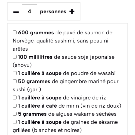
–
+
personnes
600
grammes
de pavé de saumon de
Norvège, qualité sashimi, sans peau ni
arêtes
100
millilitres
de sauce soja japonaise
(shoyu)
1
cuillère à soupe
de poudre de wasabi
50
grammes
de gingembre mariné pour
sushi (gari)
1
cuillère à soupe
de vinaigre de riz
1
cuillère à café
de mirin (vin de riz doux)
5
grammes
de algues wakame séchées
1
cuillère à soupe
de graines de sésame
grillées (blanches et noires)