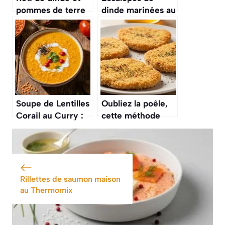
pommes de terre
dinde marinées au
au Cookeo :
citron : recette
recette facile et
gourmande et
savoureuse
facile
Soupe de Lentilles
Oubliez la poêle,
Corail au Curry :
cette méthode
recette Facile et
pour cuire des
Savoureuse
escalopes de
dinde au four
Rillettes de saumon maison
au Thermomix