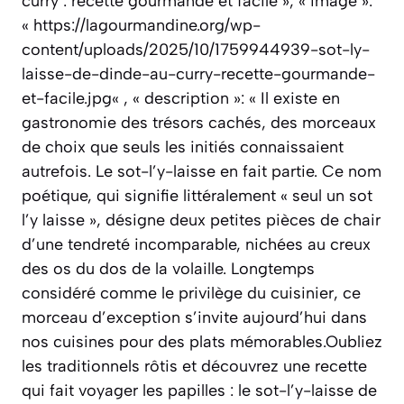
curry : recette gourmande et facile », « image »:
« https://lagourmandine.org/wp-
content/uploads/2025/10/1759944939-sot-ly-
laisse-de-dinde-au-curry-recette-gourmande-
et-facile.jpg« , « description »: « Il existe en
gastronomie des trésors cachés, des morceaux
de choix que seuls les initiés connaissaient
autrefois. Le sot-l’y-laisse en fait partie. Ce nom
poétique, qui signifie littéralement « seul un sot
l’y laisse », désigne deux petites pièces de chair
d’une tendreté incomparable, nichées au creux
des os du dos de la volaille. Longtemps
considéré comme le privilège du cuisinier, ce
morceau d’exception s’invite aujourd’hui dans
nos cuisines pour des plats mémorables.Oubliez
les traditionnels rôtis et découvrez une recette
qui fait voyager les papilles : le sot-l’y-laisse de