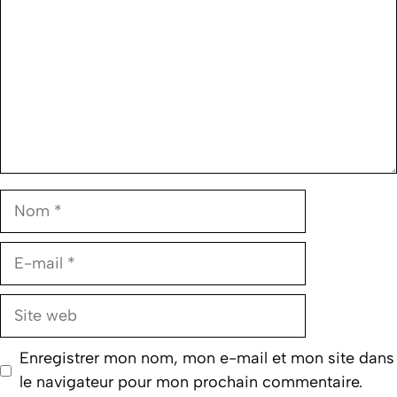
Nom
E-
mail
Site
web
Enregistrer mon nom, mon e-mail et mon site dans
le navigateur pour mon prochain commentaire.