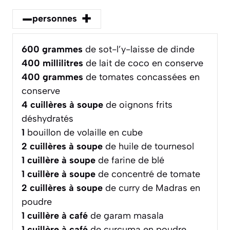
–
+
personnes
600
grammes
de sot-l’y-laisse de dinde
400
millilitres
de lait de coco en conserve
400
grammes
de tomates concassées en
conserve
4
cuillères à soupe
de oignons frits
déshydratés
1
bouillon de volaille en cube
2
cuillères à soupe
de huile de tournesol
1
cuillère à soupe
de farine de blé
1
cuillère à soupe
de concentré de tomate
2
cuillères à soupe
de curry de Madras en
poudre
1
cuillère à café
de garam masala
1
cuillère à café
de curcuma en poudre