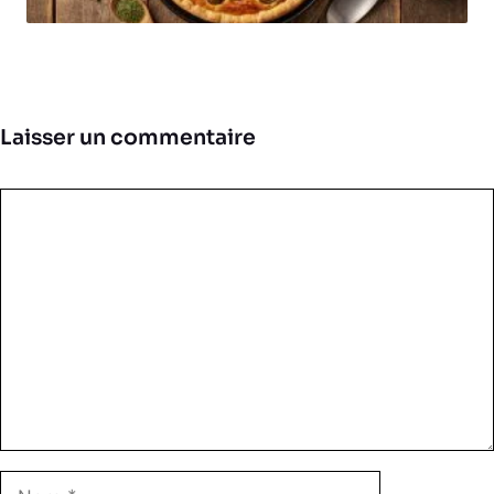
Laisser un commentaire
Commentaire
Nom