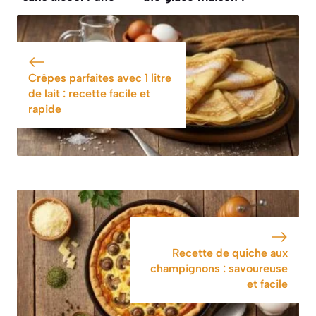
boisson festive et
astuces et
rafraîchissante
recettes faciles
Crêpes parfaites avec 1 litre
de lait : recette facile et
rapide
Recette de quiche aux
champignons : savoureuse
et facile