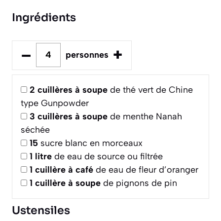
Ingrédients
–
+
personnes
2
cuillères à soupe
de thé vert de Chine
type Gunpowder
3
cuillères à soupe
de menthe Nanah
séchée
15
sucre blanc en morceaux
1
litre
de eau de source ou filtrée
1
cuillère à café
de eau de fleur d’oranger
1
cuillère à soupe
de pignons de pin
Ustensiles