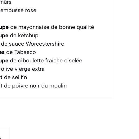
 mûrs
emousse rose
oupe
de mayonnaise de bonne qualité
oupe
de ketchup
de sauce Worcestershire
es
de Tabasco
oupe
de ciboulette fraîche ciselée
olive vierge extra
t
de sel fin
t
de poivre noir du moulin