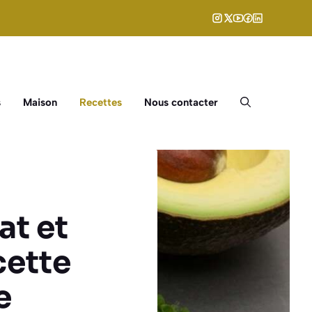
s
Maison
Recettes
Nous contacter
at et
cette
e