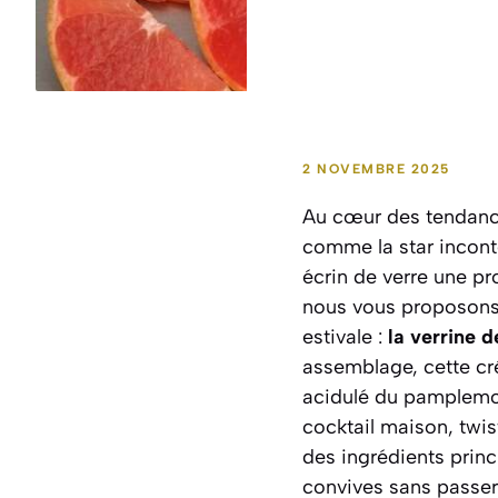
2 NOVEMBRE 2025
Au cœur des tendances
comme la star inconte
écrin de verre une p
nous vous proposons 
estivale :
la verrine 
assemblage, cette créa
acidulé du pamplemous
cocktail maison, twist
des ingrédients prin
convives sans passer