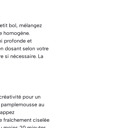
etit bol, mélangez
se homogène.
i profonde et
en dosant selon votre
e si nécessaire. La
créativité pour un
de pamplemousse au
Nappez
e fraîchement ciselée
 au moins 20 minutes