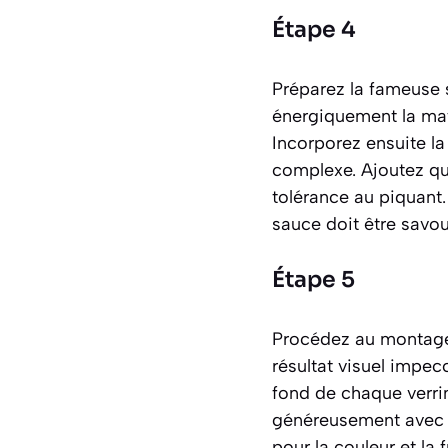
Étape 4
Préparez la fameuse s
énergiquement la may
Incorporez ensuite l
complexe. Ajoutez qu
tolérance au piquant.
sauce doit être savou
Étape 5
Procédez au montage d
résultat visuel imp
fond de chaque verri
généreusement avec l
pour la couleur et la