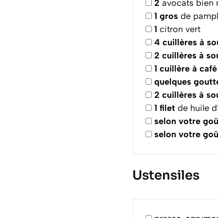
2
avocats bien
1
gros
de pampl
1
citron vert
4
cuillères à s
2
cuillères à s
1
cuillère à café
quelques
goutt
2
cuillères à s
1
filet
de huile d’
selon votre goû
selon votre goû
Ustensiles