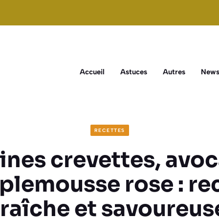
Accueil
Astuces
Autres
New
RECETTES
ines crevettes, avoc
lemousse rose : re
fraîche et savoureus