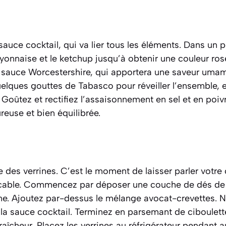
auce cocktail, qui va lier tous les éléments. Dans un p
onnaise et le ketchup jusqu’à obtenir une couleur ro
a sauce Worcestershire, qui apportera une saveur umam
elques gouttes de Tabasco pour réveiller l’ensemble, 
 Goûtez et rectifiez l’assaisonnement en sel et en poivr
reuse et bien équilibrée.
es verrines. C’est le moment de laisser parler votre 
eccable. Commencez par déposer une couche de dés 
ne. Ajoutez par-dessus le mélange avocat-crevettes. 
a sauce cocktail. Terminez en parsemant de ciboulett
 fraîcheur. Placez les verrines au réfrigérateur pendant