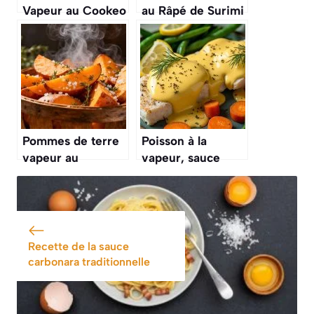
Vapeur au Cookeo
au Râpé de Surimi
: recette Facile et
: simple et
Rapide
Délicieuse
Pommes de terre
Poisson à la
vapeur au
vapeur, sauce
Thermomix :
hollandaise
recette simple et
maison : le plat
rapide
léger mais
gourmand parfait
pour novembre
Recette de la sauce
carbonara traditionnelle