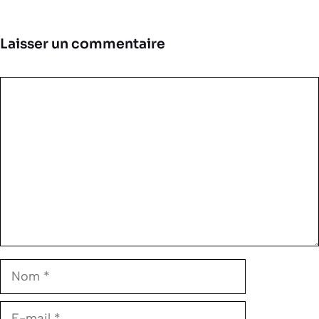
Laisser un commentaire
Commentaire
Nom
E-