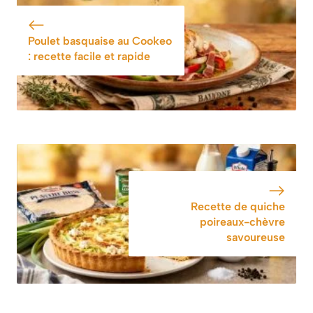
savoureuse
léger mais
gourmand parfait
pour novembre
Poulet basquaise au Cookeo
: recette facile et rapide
Recette de quiche
poireaux-chèvre
savoureuse