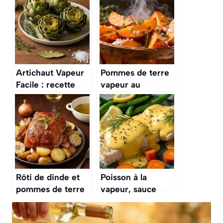
Artichaut Vapeur
Pommes de terre
Facile : recette
vapeur au
Simple et
Thermomix :
Délicieuse
recette simple et
rapide
Rôti de dinde et
Poisson à la
pommes de terre
vapeur, sauce
au Cookeo :
hollandaise
recette facile et
maison : le plat