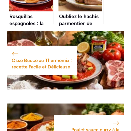
Rosquillas
Oubliez le hachis
espagnoles : la
parmentier de
recette
votre cantine,
traditionnelle
cette recette au
confit de canard
va vous faire
changer d’avis sur
Osso Bucco au Thermomix :
ce plat
recette Facile et Délicieuse
Poulet sauce curry à la