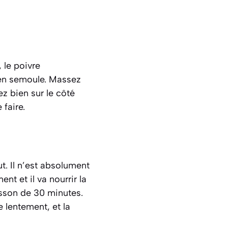
 le poivre
l en semoule. Massez
z bien sur le côté
faire.
t. Il n’est absolument
t et il va nourrir la
isson de 30 minutes.
re lentement
, et la