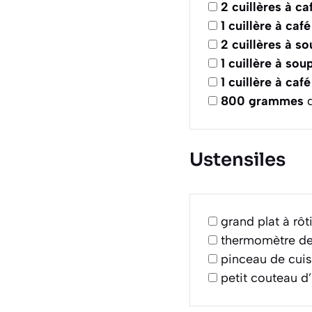
2
cuillères à ca
1
cuillère à café
2
cuillères à s
1
cuillère à sou
1
cuillère à café
800
grammes
d
Ustensiles
grand plat à rô
thermomètre de
pinceau de cuis
petit couteau d’