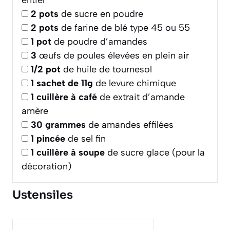
entier
2
pots
de sucre en poudre
2
pots
de farine de blé type 45 ou 55
1
pot
de poudre d’amandes
3
œufs de poules élevées en plein air
1/2
pot
de huile de tournesol
1
sachet de 11g
de levure chimique
1
cuillère à café
de extrait d’amande
amère
30
grammes
de amandes effilées
1
pincée
de sel fin
1
cuillère à soupe
de sucre glace (pour la
décoration)
Ustensiles