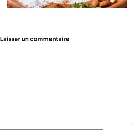
Laisser un commentaire
Commentaire
Nom