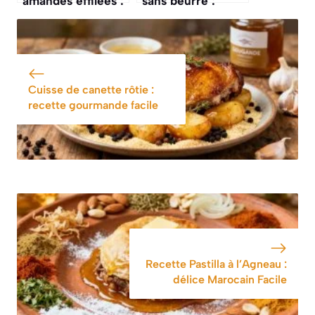
amandes effilées :
sans beurre :
une recette facile
recette facile et
et délicieuse
légère
Cuisse de canette rôtie :
recette gourmande facile
Recette Pastilla à l’Agneau :
délice Marocain Facile