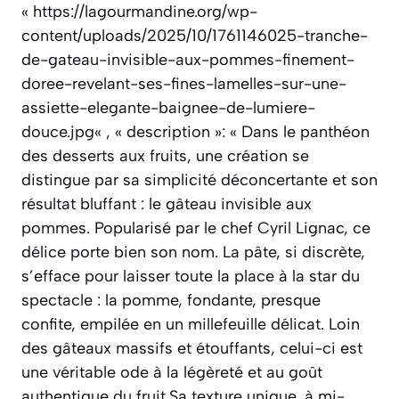
« https://lagourmandine.org/wp-
content/uploads/2025/10/1761146025-tranche-
de-gateau-invisible-aux-pommes-finement-
doree-revelant-ses-fines-lamelles-sur-une-
assiette-elegante-baignee-de-lumiere-
douce.jpg« , « description »: « Dans le panthéon
des desserts aux fruits, une création se
distingue par sa simplicité déconcertante et son
résultat bluffant : le gâteau invisible aux
pommes. Popularisé par le chef Cyril Lignac, ce
délice porte bien son nom. La pâte, si discrète,
s’efface pour laisser toute la place à la star du
spectacle : la pomme, fondante, presque
confite, empilée en un millefeuille délicat. Loin
des gâteaux massifs et étouffants, celui-ci est
une véritable ode à la légèreté et au goût
authentique du fruit.Sa texture unique, à mi-