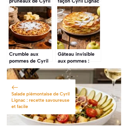
pruneaux de Cyril
façon Cyril Lignac
Lignac : la recette
: la recette
!
inratable
Crumble aux
Gâteau invisible
pommes de Cyril
aux pommes :
Lignac : recette
recette facile et
gourmande et
savoureuse
facile
Salade piémontaise de Cyril
Lignac : recette savoureuse
et facile