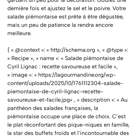
gardant un peu pour la décoration. Goûtez une
dernière fois et ajustez le sel et le poivre. Votre
salade piémontaise est prête à être dégustée,
mais un peu de patience la rendra encore
meilleure.
{ « @context »: « http://schema.org », « @type »:
« Recipe », « name »: « Salade piémontaise de
Cyril Lignac : recette savoureuse et facile »,
« image »: « https://lagourmandine.org/wp-
content/uploads/2025/10/1761112304-salade-
piemontaise-de-cyril-lignac-recette-
savoureuse-et-facile.jpg« , « description »: « Au
panthéon des salades françaises, la
piémontaise occupe une place de choix. C’est
le plat réconfortant des pique-niques en famille,
la star des buffets froids et l’incontournable des