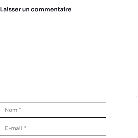
Laisser un commentaire
Commentaire
Nom
E-
mail