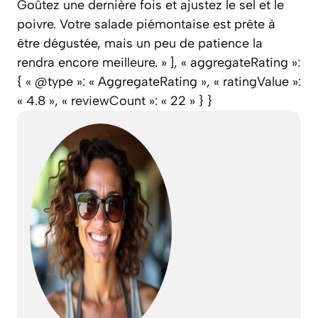
Goûtez une dernière fois et ajustez le sel et le
poivre. Votre salade piémontaise est prête à
être dégustée, mais un peu de patience la
rendra encore meilleure. » ], « aggregateRating »:
{ « @type »: « AggregateRating », « ratingValue »:
« 4.8 », « reviewCount »: « 22 » } }