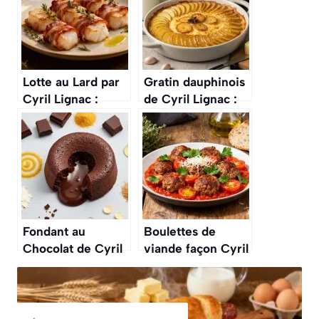
Lotte au Lard par
Gratin dauphinois
Cyril Lignac :
de Cyril Lignac :
recette
recette
Savoureuse
savoureuse
Fondant au
Boulettes de
Chocolat de Cyril
viande façon Cyril
Lignac : recette
Lignac : recette
Facile et
savoureuse et
Savoureuse
facile