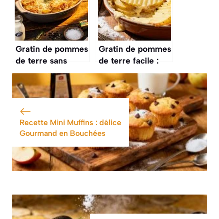
Gratin de pommes
Gratin de pommes
de terre sans
de terre facile :
crème : recette
recette rapide et
légère et
savoureuse
savoureuse
Recette Mini Muffins : délice
Gourmand en Bouchées