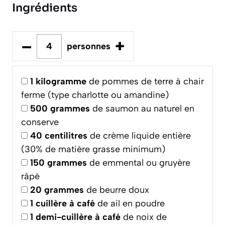
Ingrédients
–
+
personnes
1
kilogramme
de pommes de terre à chair
ferme (type charlotte ou amandine)
500
grammes
de saumon au naturel en
conserve
40
centilitres
de crème liquide entière
(30% de matière grasse minimum)
150
grammes
de emmental ou gruyère
râpé
20
grammes
de beurre doux
1
cuillère à café
de ail en poudre
1
demi-cuillère à café
de noix de