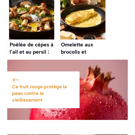
lentilles : recette
savoureuse
d’automne
savoureuse
Poêlée de cèpes à
Omelette aux
l’ail et au persil :
brocolis et
recette
fromage frais :
savoureuse
recette facile et
savoureuse
Ce fruit rouge protège la
peau contre le
vieillissement