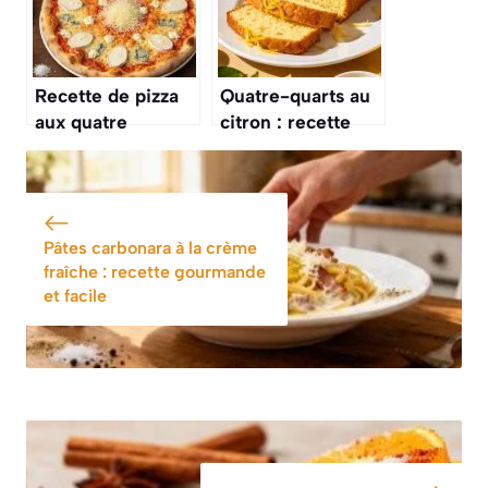
Recette de pizza
Quatre-quarts au
aux quatre
citron : recette
fromages :
facile et
comment la
gourmande
réussir ?
Pâtes carbonara à la crème
fraîche : recette gourmande
et facile