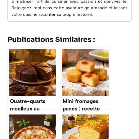
à maîtriser l'art de cuisiner avec passion et convivialité.
Rejoignez-moi dans cette aventure gourmande et laissez
votre cuisine raconter sa propre histoire.
Publications Similaires :
Quatre-quarts
Mini fromages
moelleux au
panés : recette
chocolat : recette
gourmande et
facile et
facile
savoureuse