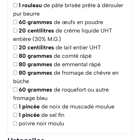
1
rouleau
de pâte brisée prête à dérouler
pur beurre
60
grammes
de œufs en poudre
20
centilitres
de crème liquide UHT
entière (30% M.G.)
20
centilitres
de lait entier UHT
80
grammes
de comté râpé
80
grammes
de emmental râpé
80
grammes
de fromage de chèvre en
bûche
60
grammes
de roquefort ou autre
fromage bleu
1
pincée
de noix de muscade moulue
1
pincée
de sel fin
poivre noir moulu