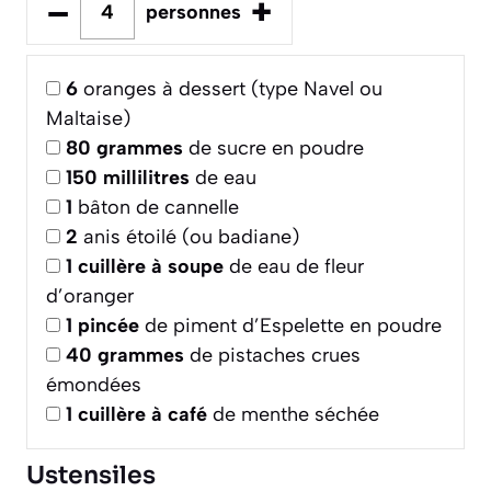
–
+
personnes
6
oranges à dessert (type Navel ou
Maltaise)
80
grammes
de sucre en poudre
150
millilitres
de eau
1
bâton de cannelle
2
anis étoilé (ou badiane)
1
cuillère à soupe
de eau de fleur
d’oranger
1
pincée
de piment d’Espelette en poudre
40
grammes
de pistaches crues
émondées
1
cuillère à café
de menthe séchée
Ustensiles