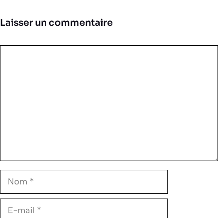
Laisser un commentaire
Commentaire
Nom
E-
mail