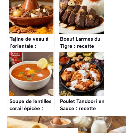
Tajine de veau à
Boeuf Larmes du
l’orientale :
Tigre : recette
recette
Savoureuse et
savoureuse et
Épicée
épicée
Soupe de lentilles
Poulet Tandoori en
corail épicée :
Sauce : recette
recette
Savoureuse et
savoureuse
Épicée