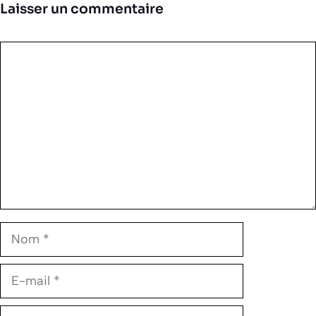
Laisser un commentaire
Commentaire
Nom
E-
mail
Site