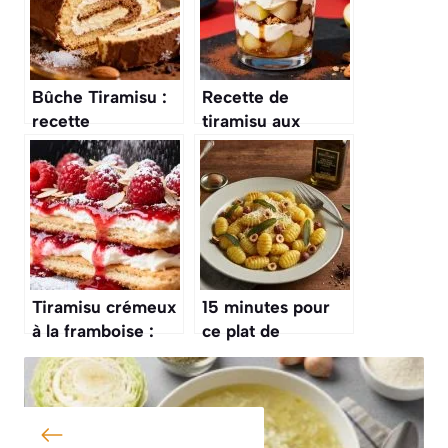
Bûche Tiramisu :
Recette de
recette
tiramisu aux
gourmande de
poires : un dessert
Noël
gourmand et
original
Tiramisu crémeux
15 minutes pour
à la framboise :
ce plat de
recette
gnocchis poêlés à
gourmande
la sauge et aux
noisettes, un
classique italien