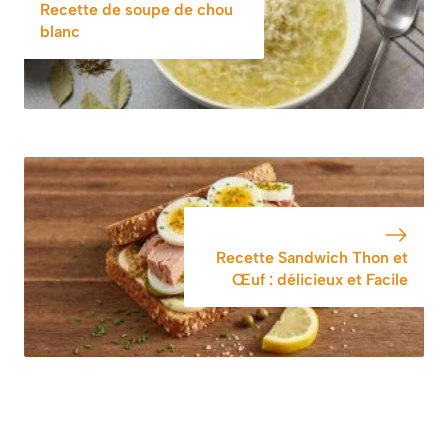
revisité
Recette de soupe de chou
blanc
Recette Sandwich Thon et
Œuf : délicieux et Facile