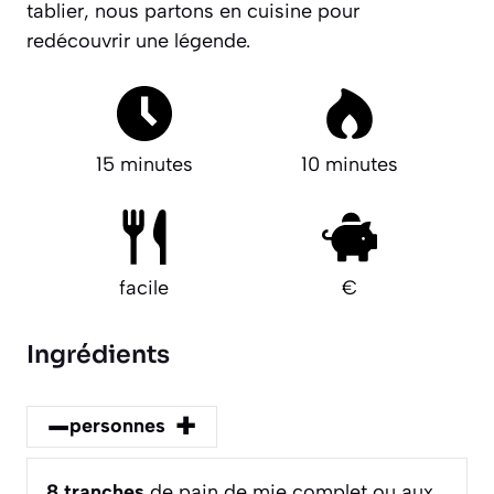
tablier, nous partons en cuisine pour
redécouvrir une légende.
15 minutes
10 minutes
facile
€
Ingrédients
–
+
personnes
8
tranches
de pain de mie complet ou aux