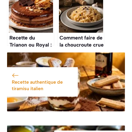
Recette du
Comment faire de
Trianon ou Royal :
la choucroute crue
un dessert élégant
: guide facile et
et délicieux
délicieux
Recette authentique de
tiramisu italien