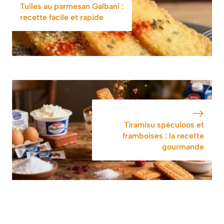
Tuiles au parmesan Galbani :
recette facile et rapide
Tiramisu spéculoos et
framboises : la recette
gourmande