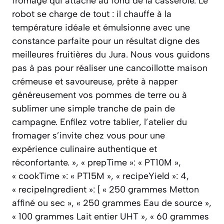
fromage qui attache au fond de la casserole. Le
robot se charge de tout : il chauffe à la
température idéale et émulsionne avec une
constance parfaite pour un résultat digne des
meilleures fruitières du Jura. Nous vous guidons
pas à pas pour réaliser une cancoillotte maison
crémeuse et savoureuse, prête à napper
généreusement vos pommes de terre ou à
sublimer une simple tranche de pain de
campagne. Enfilez votre tablier, l’atelier du
fromager s’invite chez vous pour une
expérience culinaire authentique et
réconfortante. », « prepTime »: « PT10M »,
« cookTime »: « PT15M », « recipeYield »: 4,
« recipeIngredient »: [ « 250 grammes Metton
affiné ou sec », « 250 grammes Eau de source »,
« 100 grammes Lait entier UHT », « 60 grammes