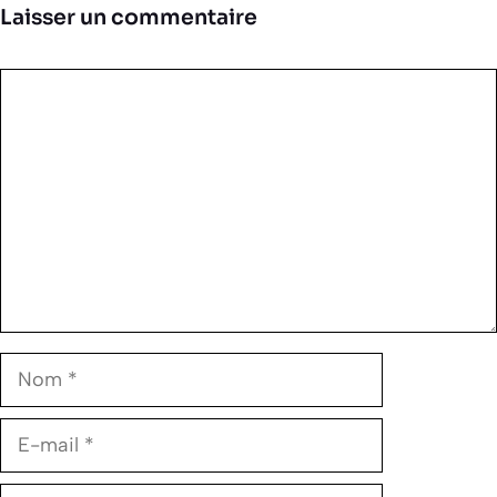
Laisser un commentaire
Commentaire
Nom
E-
mail