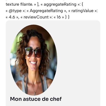
texture filante. » ], « aggregateRating »: {
« @type »: « AggregateRating », « ratingValue »:
« 4.6 », « reviewCount »: « 16 » } }
Mon astuce de chef