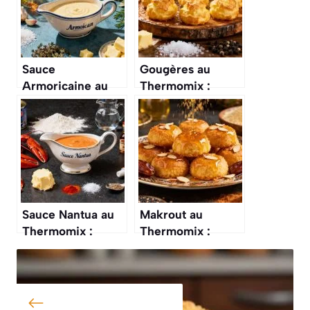
Sauce
Gougères au
Armoricaine au
Thermomix :
Thermomix :
recette Facile et
recette Facile et
Savoureuse
Savoureuse
Sauce Nantua au
Makrout au
Thermomix :
Thermomix :
recette Facile et
recette Facile et
Délicieuse
Savoureuse