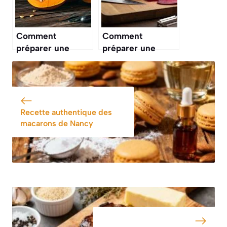
Comment
Comment
préparer une
préparer une
courge : astuces
betterave :
et recettes faciles
recettes faciles et
astuces
Recette authentique des
macarons de Nancy