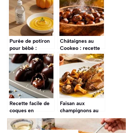
Purée de potiron
Châtaignes au
pour bébé :
Cookeo : recette
recette facile et
facile et rapide
nutritive
Recette facile de
Faisan aux
coques en
champignons au
chocolat : un
Cookeo : recette
délice à croquer
gourmande et
facile