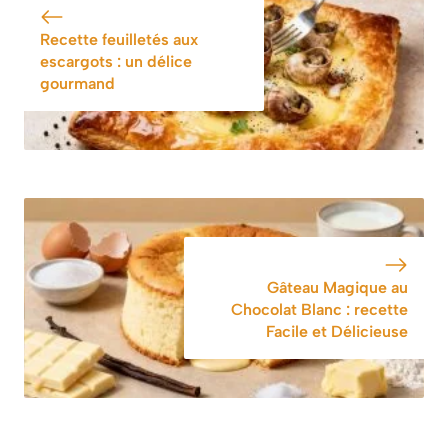
Recette feuilletés aux
escargots : un délice
gourmand
Gâteau Magique au
Chocolat Blanc : recette
Facile et Délicieuse