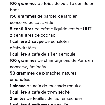
100
grammes
de foies de volaille confits en
bocal
150
grammes
de bardes de lard en
conserve ou sous vide
5
centilitres
de crème liquide entière UHT
2
centilitres
de cognac
1
cuillère à soupe
de échalotes
déshydratées
1
cuillère à café
de ail en semoule
100
grammes
de champignons de Paris en
conserve, émincés
50
grammes
de pistaches natures
émondées
1
pincée
de noix de muscade moulue
1
cuillère à café
de thym séché
2
unités
de feuilles de laurier séchées
1
cuillère à café rase
de sel fin