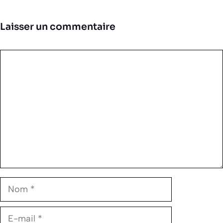
Laisser un commentaire
Commentaire
Nom
E-