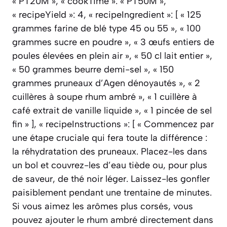
« PT20M », « cookTime »: « PT50M »,
« recipeYield »: 4, « recipeIngredient »: [ « 125
grammes farine de blé type 45 ou 55 », « 100
grammes sucre en poudre », « 3 œufs entiers de
poules élevées en plein air », « 50 cl lait entier »,
« 50 grammes beurre demi-sel », « 150
grammes pruneaux d’Agen dénoyautés », « 2
cuillères à soupe rhum ambré », « 1 cuillère à
café extrait de vanille liquide », « 1 pincée de sel
fin » ], « recipeInstructions »: [ « Commencez par
une étape cruciale qui fera toute la différence :
la réhydratation des pruneaux. Placez-les dans
un bol et couvrez-les d’eau tiède ou, pour plus
de saveur, de thé noir léger. Laissez-les gonfler
paisiblement pendant une trentaine de minutes.
Si vous aimez les arômes plus corsés, vous
pouvez ajouter le rhum ambré directement dans