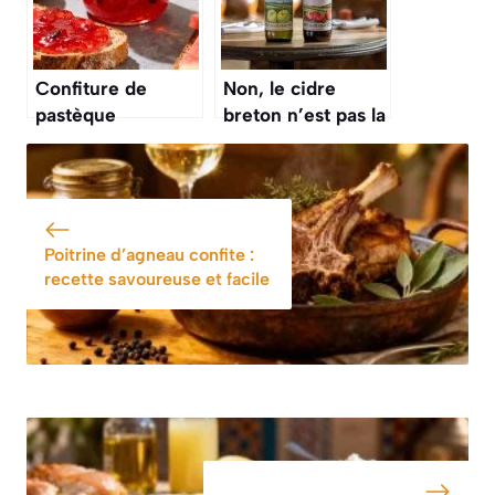
Confiture de
Non, le cidre
pastèque
breton n’est pas la
traditionnelle :
même chose que
recette facile et
le cidre normand,
savoureuse
et la différence
est de taille
Poitrine d’agneau confite :
recette savoureuse et facile