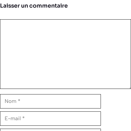
Laisser un commentaire
Commentaire
Nom
E-
mail