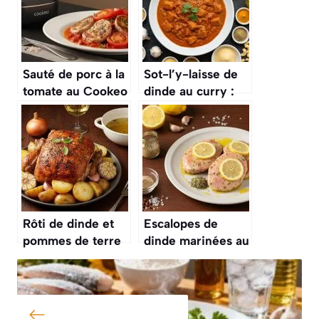
Sauté de porc à la
Sot-l’y-laisse de
tomate au Cookeo
dinde au curry :
: recette
recette
savoureuse et
gourmande et
rapide
facile
Rôti de dinde et
Escalopes de
pommes de terre
dinde marinées au
au Cookeo :
citron : recette
recette facile et
gourmande et
savoureuse
facile