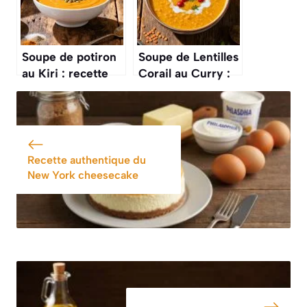
Soupe de potiron
Soupe de Lentilles
au Kiri : recette
Corail au Curry :
onctueuse et
recette Facile et
facile
Savoureuse
Recette authentique du
New York cheesecake