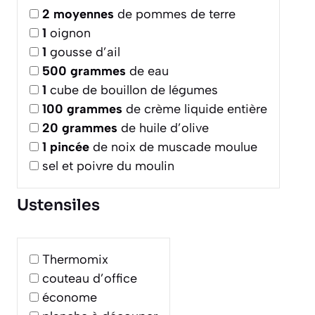
2
moyennes
de pommes de terre
1
oignon
1
gousse d’ail
500
grammes
de eau
1
cube de bouillon de légumes
100
grammes
de crème liquide entière
20
grammes
de huile d’olive
1
pincée
de noix de muscade moulue
sel et poivre du moulin
Ustensiles
Thermomix
couteau d’office
économe