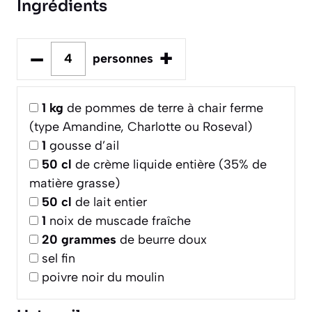
Ingrédients
–
+
personnes
1
kg
de pommes de terre à chair ferme
(type Amandine, Charlotte ou Roseval)
1
gousse d’ail
50
cl
de crème liquide entière (35% de
matière grasse)
50
cl
de lait entier
1
noix de muscade fraîche
20
grammes
de beurre doux
sel fin
poivre noir du moulin