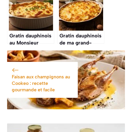
Gratin dauphinois
Gratin dauphinois
au Monsieur
de ma grand-
Cuisine : recette
mère : recette
savoureuse et
authentique et
facile
savoureuse
Faisan aux champignons au
Cookeo : recette
gourmande et facile